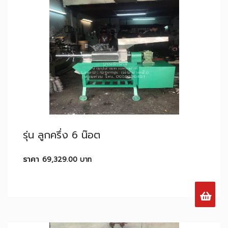
รุ่น ลูกครึ่ง 6 น๊อต
ราคา
69,329.00
บาท