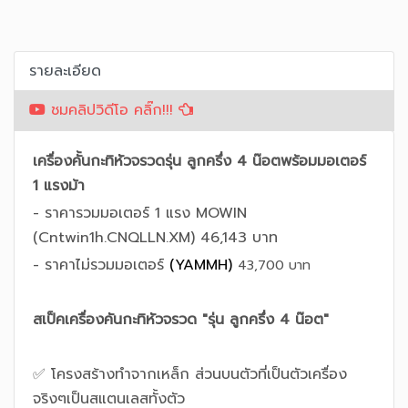
รายละเอียด
ชมคลิปวิดีโอ คลิ๊ก!!!
เครื่องคั้นกะทิหัวจรวดรุ่น ลูกครึ่ง 4 น๊อตพร้อมมอเตอร์
1 แรงม้า
- ราคารวมมอเตอร์ 1 แรง MOWIN
(Cntwin1h.CNQLLN.XM) 46,143 บาท
- ราคาไม่รวมมอเตอร์
(YAMMH)
43,700 บาท
สเป็คเครื่องคันกะทิหัวจรวด "รุ่น ลูกครึ่ง 4 น๊อต"
✅ โครงสร้างทำจากเหล็ก ส่วนบนตัวที่เป็นตัวเครื่อง
จริงๆเป็นสแตนเลสทั้งตัว